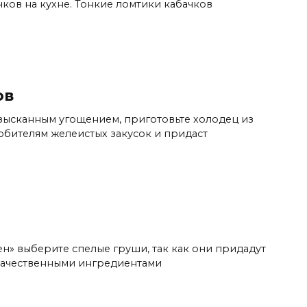
ков на кухне. Тонкие ломтики кабачков
ов
изысканным угощением, приготовьте холодец из
юбителям желеистых закусок и придаст
ен» выберите спелые груши, так как они придадут
 качественными ингредиентами