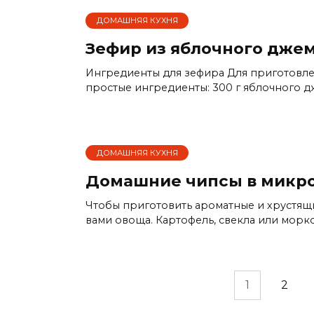
ДОМАШНЯЯ КУХНЯ
Зефир из яблочного дже
Ингредиенты для зефира Для приготовле
простые ингредиенты: 300 г яблочного дж
ДОМАШНЯЯ КУХНЯ
Домашние чипсы в микр
Чтобы приготовить ароматные и хрустящ
вами овоща. Картофель, свекла или морк
Пагинация
1
2
записей