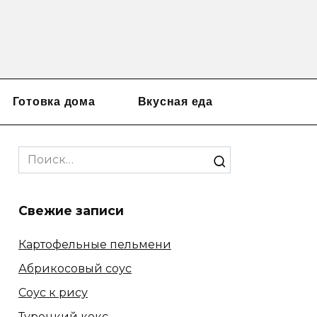
Готовка дома
Вкусная еда
Search
for:
Свежие записи
Картофельные пельмени
Абрикосовый соус
Соус к рису
Турецкий кекс