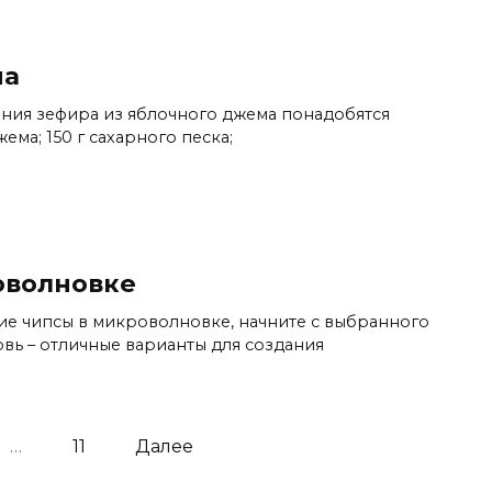
ма
ния зефира из яблочного джема понадобятся
ема; 150 г сахарного песка;
оволновке
ие чипсы в микроволновке, начните с выбранного
овь – отличные варианты для создания
…
11
Далее