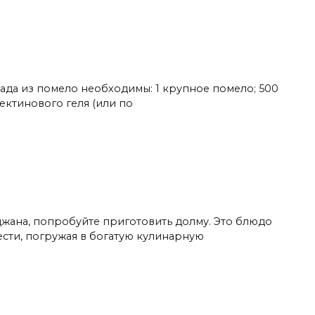
да из помело необходимы: 1 крупное помело; 500
 пектинового геля (или по
джана, попробуйте приготовить долму. Это блюдо
ести, погружая в богатую кулинарную