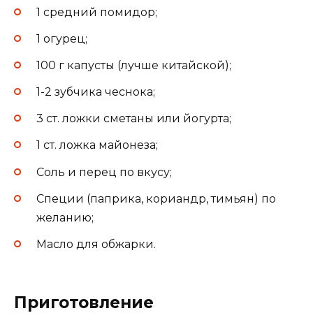
1 средний помидор;
1 огурец;
100 г капусты (лучше китайской);
1-2 зубчика чеснока;
3 ст. ложки сметаны или йогурта;
1 ст. ложка майонеза;
Соль и перец по вкусу;
Специи (паприка, кориандр, тимьян) по
желанию;
Масло для обжарки.
Приготовление