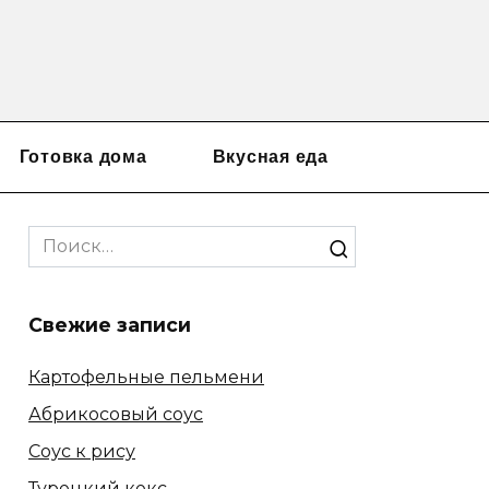
Готовка дома
Вкусная еда
Search
for:
Свежие записи
Картофельные пельмени
Абрикосовый соус
Соус к рису
Турецкий кекс