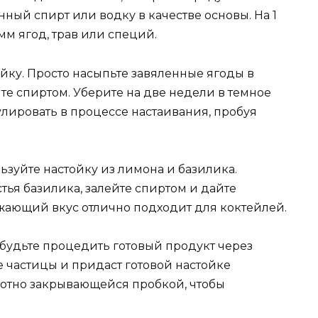
нный спирт или водку в качестве основы. На 1
мм ягод, трав или специй.
йку. Просто насыпьте завяленные ягоды в
ейте спиртом. Уберите на две недели в темное
улировать в процессе настаивания, пробуя
льзуйте настойку из лимона и базилика.
тья базилика, залейте спиртом и дайте
ежающий вкус отлично подходит для коктейлей.
абудьте процедить готовый продукт через
 частицы и придаст готовой настойке
плотно закрывающейся пробкой, чтобы