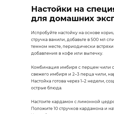
Настойки на специ
для домашних экс
Испробуйте настойку на основе кориц
стручка ванили, добавьте в 500 мл сп
темном месте, периодически встряхив
добавления в кофе или выпечку.
Комбинация имбиря с перцем чили со
свежего имбиря и 2–3 перца чили, на
Настойка готова через 1–2 недели, с
острые блюда.
Настоите кардамон с лимонной цедро
Положите 10 стручков кардамона и на