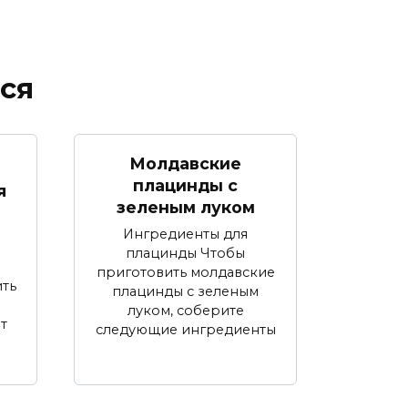
ся
Молдавские
плацинды с
я
зеленым луком
Ингредиенты для
плацинды Чтобы
приготовить молдавские
ть
плацинды с зеленым
луком, соберите
т
следующие ингредиенты