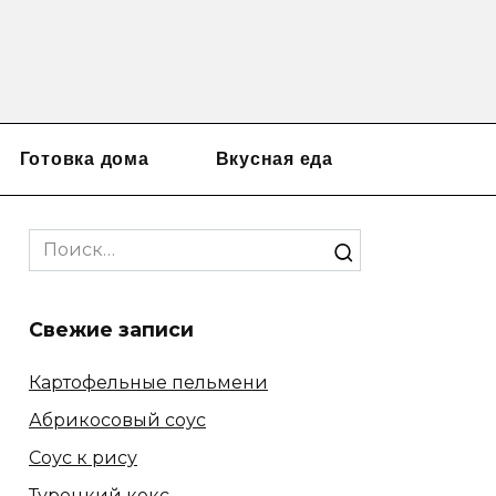
Готовка дома
Вкусная еда
Search
for:
Свежие записи
Картофельные пельмени
Абрикосовый соус
Соус к рису
Турецкий кекс