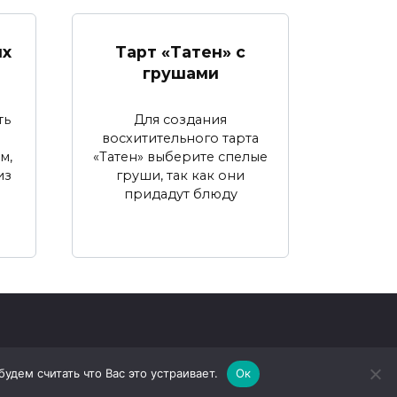
ых
Тарт «Татен» с
грушами
ть
Для создания
восхитительного тартa
м,
«Татен» выберите спелые
из
груши, так как они
придадут блюду
дем считать что Вас это устраивает.
Ок