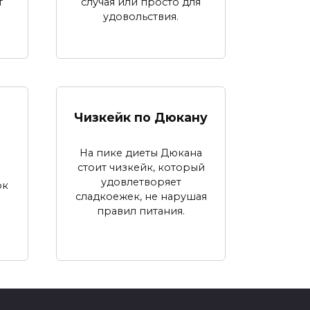
т
случая или просто для
удовольствия.
е
Чизкейк по Дюкану
На пике диеты Дюкана
стоит чизкейк, который
удовлетворяет
ок
сладкоежек, не нарушая
правил питания.