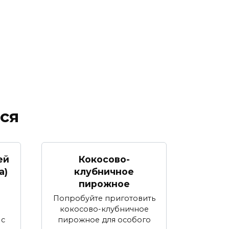
ся
Кокосово-
ей
клубничное
а)
пирожное
Попробуйте приготовить
кокосово-клубничное
 с
пирожное для особого