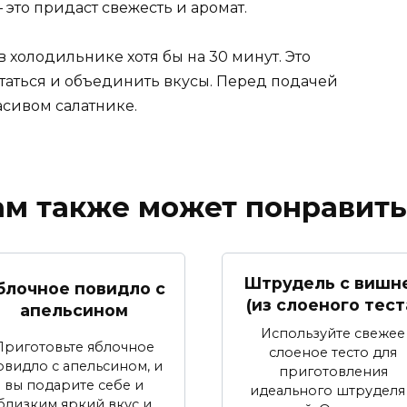
 это придаст свежесть и аромат.
 в холодильнике хотя бы на 30 минут. Это
аться и объединить вкусы. Перед подачей
асивом салатнике.
ам также может понравить
Штрудель с вишн
блочное повидло с
(из слоеного тест
апельсином
Используйте свежее
Приготовьте яблочное
слоеное тесто для
овидло с апельсином, и
приготовления
вы подарите себе и
идеального штруделя
близким яркий вкус и