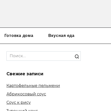
Готовка дома
Вкусная еда
Search
for:
Свежие записи
Картофельные пельмени
Абрикосовый соус
Соус к рису
Турецкий кекс