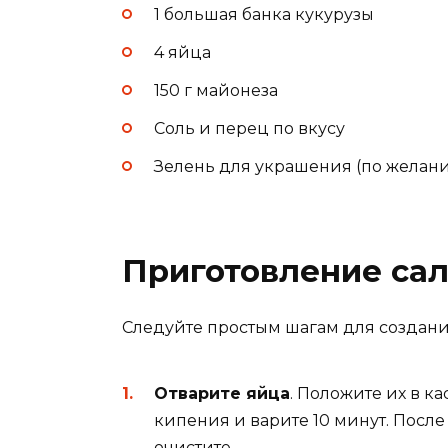
1 большая банка кукурузы
4 яйца
150 г майонеза
Соль и перец по вкусу
Зелень для украшения (по желан
Приготовление сал
Следуйте простым шагам для создания
Отварите яйца
. Положите их в к
кипения и варите 10 минут. После
очистите.