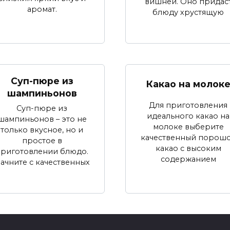
вишней. Оно придас
аромат.
блюду хрустящую
Суп-пюре из
Какао на молок
шампиньонов
Для приготовления
Суп-пюре из
идеального какао на
шампиньонов – это не
молоке выберите
только вкусное, но и
качественный порош
простое в
какао с высоким
приготовлении блюдо.
содержанием
ачните с качественных