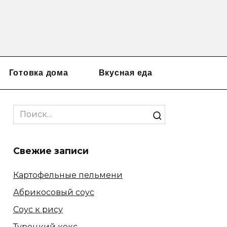
Готовка дома
Вкусная еда
Search
for:
Свежие записи
Картофельные пельмени
Абрикосовый соус
Соус к рису
Турецкий кекс