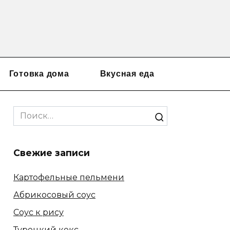
Готовка дома
Вкусная еда
Search
for:
Свежие записи
Картофельные пельмени
Абрикосовый соус
Соус к рису
Турецкий кекс