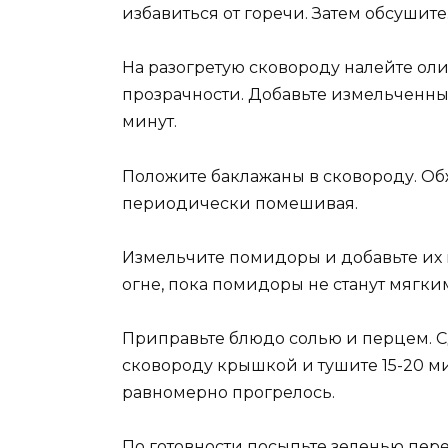
избавиться от горечи. Затем обсушите
На разогретую сковороду налейте ол
прозрачности. Добавьте измельченны
минут.
Положите баклажаны в сковороду. Об
периодически помешивая.
Измельчите помидоры и добавьте их к
огне, пока помидоры не станут мягки
Приправьте блюдо солью и перцем. 
сковороду крышкой и тушите 15-20 м
равномерно прогрелось.
По готовности посыпьте зеленью пере