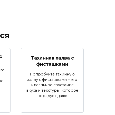
ся
с
Тахинная халва с
фисташками
ого
Попробуйте тахинную
халву с фисташками – это
ых
идеальное сочетание
вкуса и текстуры, которое
порадует даже