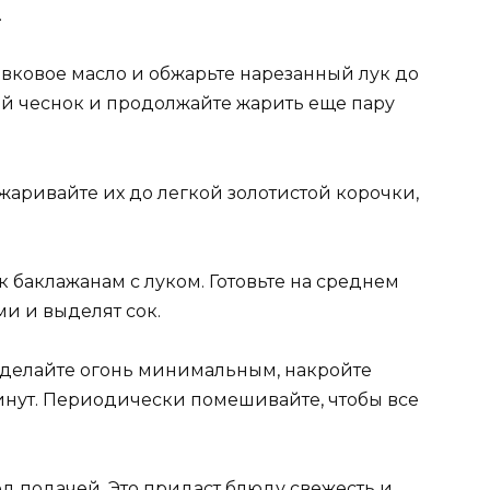
.
ивковое масло и обжарьте нарезанный лук до
й чеснок и продолжайте жарить еще пару
жаривайте их до легкой золотистой корочки,
 баклажанам с луком. Готовьте на среднем
ми и выделят сок.
Сделайте огонь минимальным, накройте
инут. Периодически помешивайте, чтобы все
д подачей. Это придаст блюду свежесть и