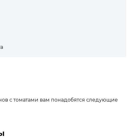
а
нов с томатами вам понадобятся следующие
ы